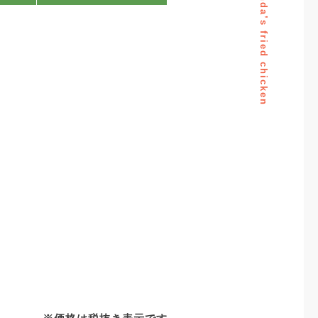
Mrs.Linda’s fried chicken
コンセプト
FOLLOW US
特徴