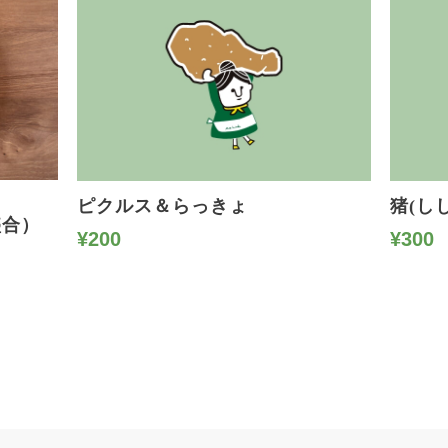
ピクルス＆らっきょ
猪(し
盛合）
¥200
¥300